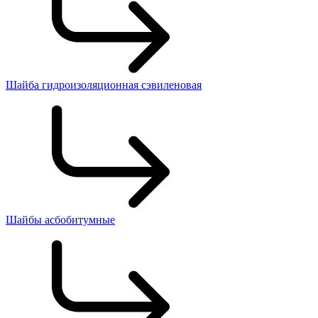
Шайба гидроизоляционная сэвиленовая
Шайбы асбобитумные